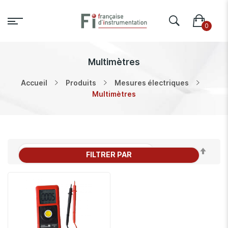
Multimètres
Accueil
Produits
Mesures électriques
Multimètres
Par
FILTRER PAR
ordr
décr