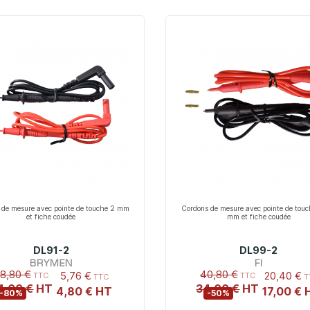
 de mesure avec pointe de touche 2 mm
Cordons de mesure avec pointe de touc
et fiche coudée
mm et fiche coudée
DL91-2
DL99-2
BRYMEN
FI
8,80 €
40,80 €
5,76 €
20,40 €
4,00 €
34,00 €
4,80 €
17,00 €
-80%
-50%