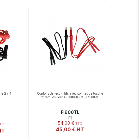
décroissant
he 2 / 4
Cordons de test 4 fils avec pointes de touche
rétractiles Pour FI 908MO et FI 910MO
FI900TL
FI
54,00 €
45,00 €