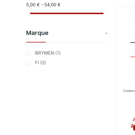
5,00 €
-
54,00 €
Marque
article
BRYMEN
1
articles
FI
2
Cordons
2
2