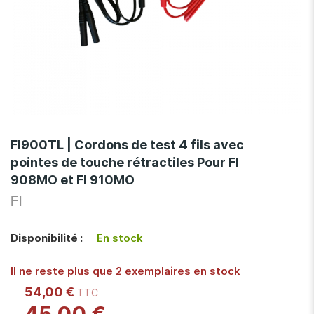
Skip
to
FI900TL | Cordons de test 4 fils avec
the
pointes de touche rétractiles Pour FI
beginning
908MO et FI 910MO
of
the
FI
images
gallery
Disponibilité :
En stock
Il ne reste plus que 2 exemplaires en stock
54,00 €