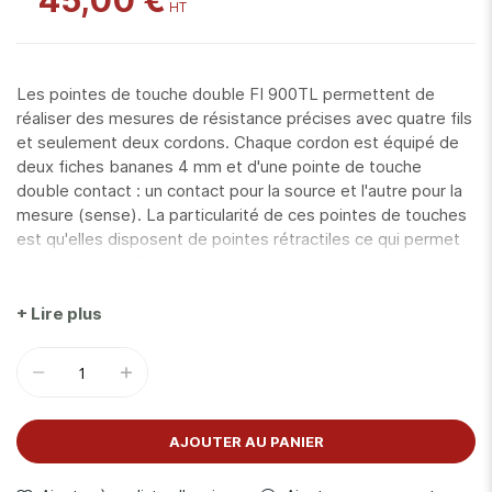
45,00 €
Les pointes de touche double FI 900TL permettent de
réaliser des mesures de résistance précises avec quatre fils
et seulement deux cordons. Chaque cordon est équipé de
deux fiches bananes 4 mm et d'une pointe de touche
double contact : un contact pour la source et l'autre pour la
mesure (sense). La particularité de ces pointes de touches
est qu'elles disposent de pointes rétractiles ce qui permet
d'appliquer la même force sur la zone à contrôler afin
d'assurer la précision et la reproductibilité des mesures. Une
application typique des pointes de touche FI 900TL est la
+ Lire plus
mesure de résistivité entre deux plaques métalliques d'une
aile d'avion par exemple (contrôle d'équipotentialité). Les
pointes de touche double FI 900TL sont compatibles avec
les micro-ohmmètres FI 908MO et FI 910M.
AJOUTER AU PANIER