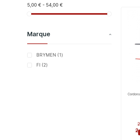
5,00 €
-
54,00 €
Marque
article
BRYMEN
1
articles
FI
2
Cordons
2
2