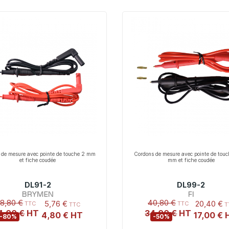
 de mesure avec pointe de touche 2 mm
Cordons de mesure avec pointe de touc
et fiche coudée
mm et fiche coudée
DL91-2
DL99-2
BRYMEN
FI
8,80 €
40,80 €
5,76 €
20,40 €
4,00 €
34,00 €
4,80 €
17,00 €
-80%
-50%