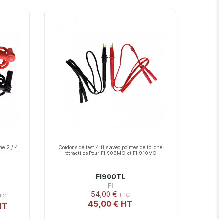
décroissant
he 2 / 4
Cordons de test 4 fils avec pointes de touche
rétractiles Pour FI 908MO et FI 910MO
FI900TL
FI
54,00 €
45,00 €