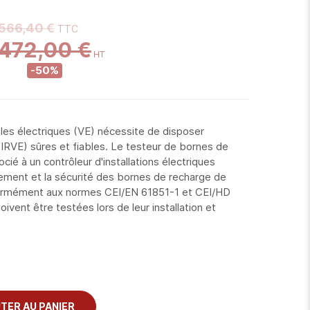
566,40 €
472,00 €
-50%
es électriques (VE) nécessite de disposer
(IRVE) sûres et fiables. Le testeur de bornes de
ié à un contrôleur d'installations électriques
ement et la sécurité des bornes de recharge de
ormément aux normes CEI/EN 61851-1 et CEI/HD
ent être testées lors de leur installation et
 de simuler le branchement d’un VE à la borne de
r le processus de charge en sélectionnant les états
eurs pour contrôler les fonctions de sécurité.
TER AU PANIER