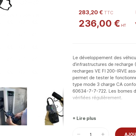
283,20 €
236,00 €
Le développement des véhicul
d’infrastructures de recharge 
recharges VE FI 200-IRVE assoc
permet de tester le fonctionn
type mode 3 charge CA conf
60634-7-7-722. Les bornes doiv
vérifiées régulièrement.
Le testeur FI 200-IRVE permet
recharge testée, de déclenche
PP et CP et de générer des err
+ Lire plus
AJOU