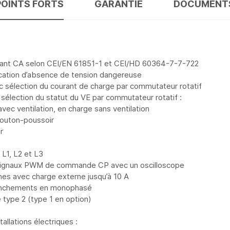
POINTS FORTS
GARANTIE
DOCUMENT
rant CA selon CEI/EN 61851-1 et CEI/HD 60364-7-7-722
ication d’absence de tension dangereuse
ec sélection du courant de charge par commutateur rotatif
 sélection du statut du VE par commutateur rotatif :
ec ventilation, en charge sans ventilation
 bouton-poussoir
r
L1, L2 et L3
s signaux PWM de commande CP avec un oscilloscope
es avec charge externe jusqu’à 10 A
branchements en monophasé
 type 2 (type 1 en option)
llations électriques :