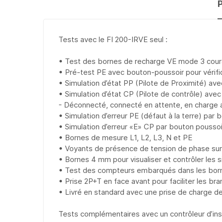
Tests avec le FI 200-IRVE seul :
• Test des bornes de recharge VE mode 3 cou
• Pré-test PE avec bouton-poussoir pour vérif
• Simulation d’état PP (Pilote de Proximité) av
• Simulation d’état CP (Pilote de contrôle) avec
- Déconnecté, connecté en attente, en charge av
• Simulation d’erreur PE (défaut à la terre) par
• Simulation d’erreur «E» CP par bouton poussoi
• Bornes de mesure L1, L2, L3, N et PE
• Voyants de présence de tension de phase sur 
• Bornes 4 mm pour visualiser et contrôler le
• Test des compteurs embarqués dans les born
• Prise 2P+T en face avant pour faciliter les 
• Livré en standard avec une prise de charge de
Tests complémentaires avec un contrôleur d’insta