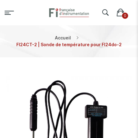
Accueil
FI24CT-2 | Sonde de température pour FI24do-2
Skip
to
the
end
of
the
images
gallery