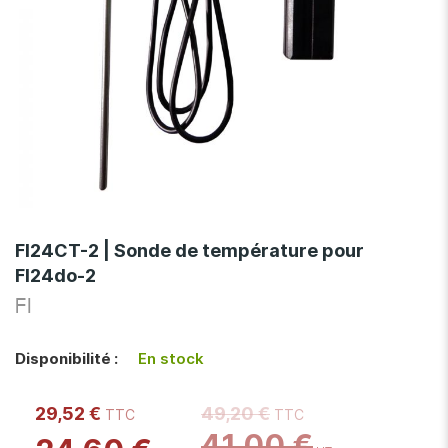
Skip
to
FI24CT-2 | Sonde de température pour
the
FI24do-2
beginning
of
FI
the
images
Disponibilité :
En stock
gallery
29,52 €
49,20 €
41,00 €