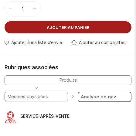
confort dans une pièce.
Discret avec sa forme moderne et épurée, son installation
est simple et très pratique il peut être aussi bien posé sur
un bureau que fixé sur un mur.
AJOUTER AU PANIER
Ajouter à ma liste d’envie
Ajouter au comparateur
Rubriques associées
Produits
Mesures physiques
Analyse de gaz
SERVICE-APRÈS-VENTE