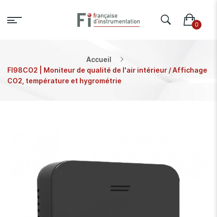
Accueil
FI98CO2 | Moniteur de qualité de l'air intérieur / Affichage
CO2, température et hygrométrie
Skip
to
the
end
of
the
images
gallery