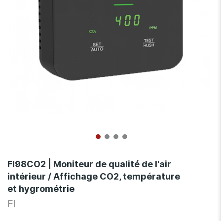
Skip
to
FI98CO2 | Moniteur de qualité de l'air
the
intérieur / Affichage CO2, température
beginning
et hygrométrie
of
the
FI
images