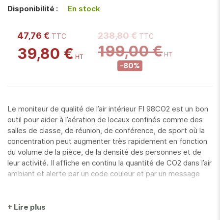
gallery
Disponibilité :
En stock
47,76 €
238,80 €
199,00 €
39,80 €
-80%
Le moniteur de qualité de l’air intérieur FI 98CO2 est un bon
outil pour aider à l’aération de locaux confinés comme des
salles de classe, de réunion, de conférence, de sport où la
concentration peut augmenter très rapidement en fonction
du volume de la pièce, de la densité des personnes et de
leur activité. Il affiche en continu la quantité de CO2 dans l’air
ambiant et alerte par un code couleur et par un message
vocal en français (alerte jusqu’à 75 dB) les personnes du
besoin de renouveler l’air intérieur. En zone rouge, aérez la
pièce ! Le FI 98CO2 intègre en plus les mesures de
+ Lire plus
température et d’humidité relative pour évaluer le niveau de