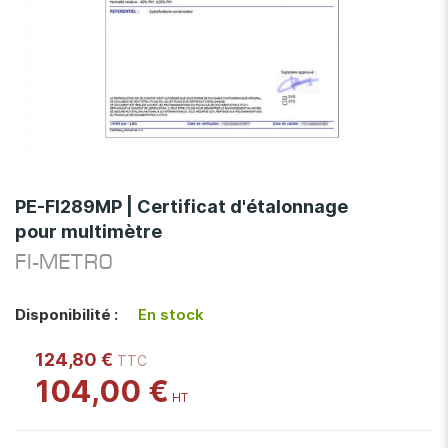
Skip
to
PE-FI289MP | Certificat d'étalonnage
the
pour multimètre
beginning
of
FI-METRO
the
images
Disponibilité :
En stock
gallery
124,80 €
104,00 €