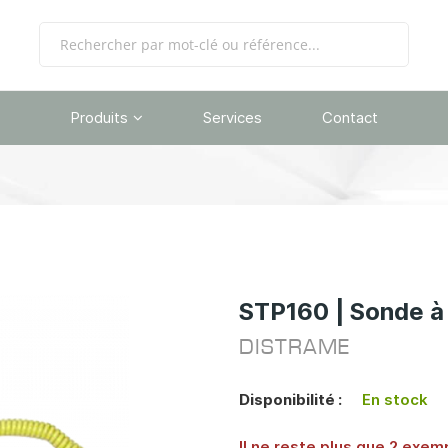
Produits
Services
Contact
STP160 | Sonde à 
DISTRAME
Disponibilité :
En stock
Il ne reste plus que 2 exem