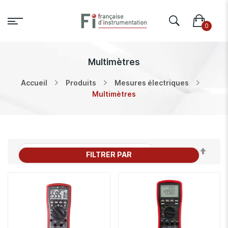
Multimètres
Accueil
Produits
Mesures électriques
Multimètres
Par
FILTRER PAR
ordr
décr