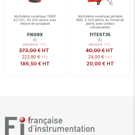
Multimètre numérique TRMS
Multimètre numérique portable
AC+DC, 40 000 points, avec
RMS, 6 000 points, au format de
mesure de puissance
poche, avec cordons
indissociables
FI609X
FITEST35
FI
FI
447,60 €
48,00 €
373,00 €
40,00 €
223,80 €
24,00 €
186,50 €
20,00 €