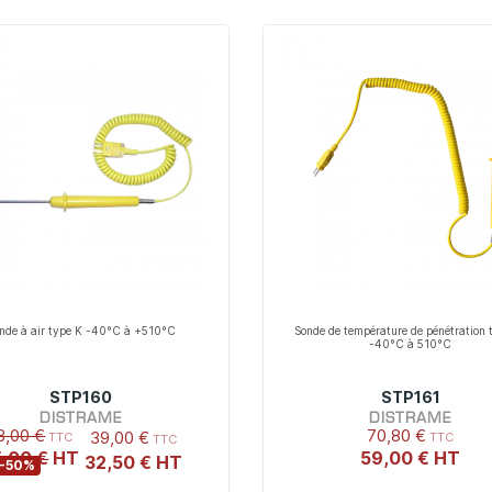
nde à air type K -40°C à +510°C
Sonde de température de pénétration 
-40°C à 510°C
STP160
STP161
DISTRAME
DISTRAME
8,00 €
70,80 €
39,00 €
,00 €
59,00 €
32,50 €
-50%