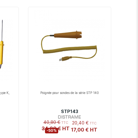
décroissant
type K,
Poignée pour sondes de la série STP 140
STP143
DISTRAME
40,80 €
20,40 €
34,00 €
17,00 €
-50%