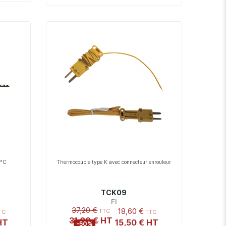
0°C
Thermocouple type K avec connecteur enrouleur
TCK09
FI
37,20 €
18,60 €
31,00 €
15,50 €
-50%