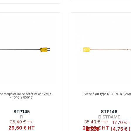
de température de pénétration type K,
Sonde à air type K -40°C à +26
-40°C à 850°C
STP145
STP146
FI
DISTRAME
35,40 €
35,40 €
17,70 €
29,50 €
29,50 €
14,75 €
-50%