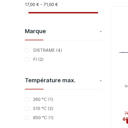
17,00 €
-
71,00 €
Marque
articles
DISTRAME
4
articles
FI
2
Température max.
So
article
260 °C
1
articles
510 °C
2
7
article
850 °C
1
65