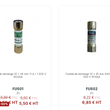
 de rechange 10 x 38 mm 11 A / 1 000 V
Fusible de rechange 10 x 35 mm 440
IR20kA
000 V IR10kA
FUS01
FUS02
FI
FI
13,20 €
8,22 €
6,60 €
1,00 €
6,85 €
5,50 €
-50%