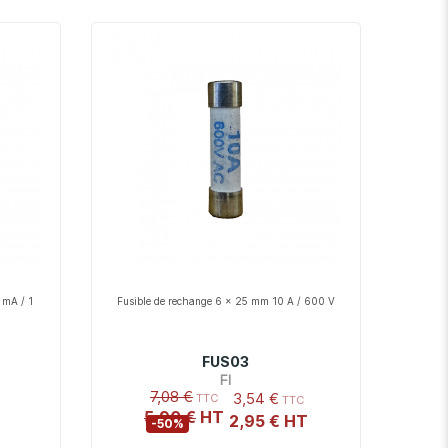
décroissant
 mA / 1
Fusible de rechange 6 x 25 mm 10 A / 600 V
FUS03
FI
7,08 €
3,54 €
5,90 €
2,95 €
-50%