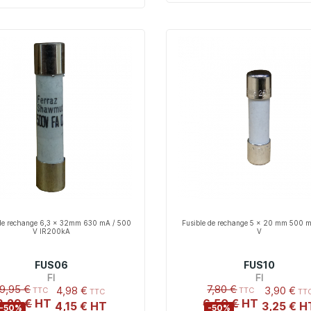
 de rechange 6,3 x 32mm 630 mA / 500
Fusible de rechange 5 x 20 mm 500 
V IR200kA
V
FUS06
FUS10
FI
FI
9,95 €
7,80 €
4,98 €
3,90 €
8,29 €
6,50 €
4,15 €
3,25 €
-50%
-50%