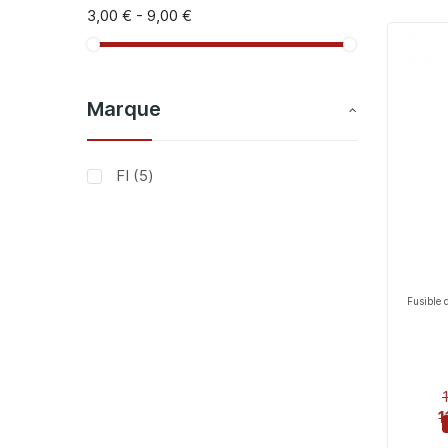
3,00 €
-
9,00 €
Marque
articles
FI
5
Fusible
1