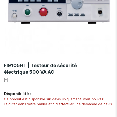
Skip
to
FI9105HT | Testeur de sécurité
the
électrique 500 VA AC
beginning
of
FI
the
images
Disponibilité :
gallery
Ce produit est disponible sur devis uniquement. Vous pouvez
l'ajouter dans votre panier afin d'effectuer une demande de devis.