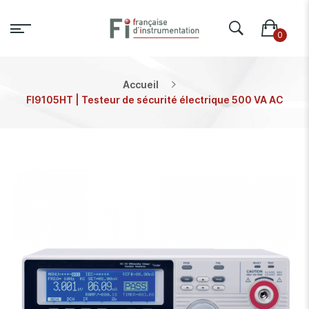
Accueil
FI9105HT | Testeur de sécurité électrique 500 VA AC
Skip
to
the
end
of
the
images
gallery