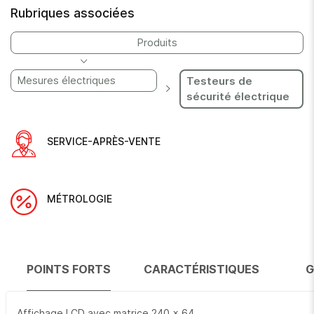
Rubriques associées
Produits
Mesures électriques
Testeurs de
sécurité électrique
SERVICE-APRÈS-VENTE
MÉTROLOGIE
POINTS FORTS
CARACTÉRISTIQUES
G
Affichage LCD avec matrice 240 x 64