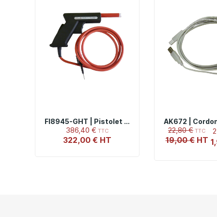
FI8945-GHT | Pistolet De Test Haute Tension Pour FI 89x5, FI 90x5, FI 91x5 Avec Câble 2 M
386,40 €
22,80 €
2
322,00 €
19,00 €
1