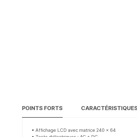
POINTS FORTS
CARACTÉRISTIQUE
• Affichage LCD avec matrice 240 x 64
• Tests diélectriques : AC + DC