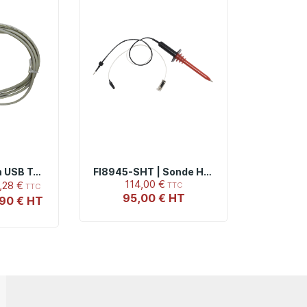
AK672 | Cordon USB Type 2.0 AB De Longueur 2 M
FI8945-SHT | Sonde Haute Tension Pour FI 89x5, FI 90x5, FI 91x5
114,00 €
,28 €
95,00 €
,90 €