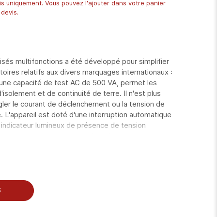
is uniquement. Vous pouvez l'ajouter dans votre panier
devis.
isés multifonctions a été développé pour simplifier
toires relatifs aux divers marquages internationaux :
 une capacité de test AC de 500 VA, permet les
isolement et de continuité de terre. Il n'est plus
ler le courant de déclenchement ou la tension de
e. L'appareil est doté d'une interruption automatique
n indicateur lumineux de présence de tension
ateur de rampes programmable, de groupes de
ns et les séquences de test, le FI 9145HT permet
riques.
S