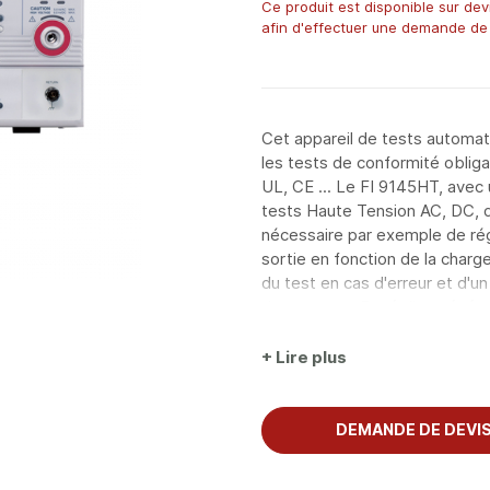
Ce produit est disponible sur dev
afin d'effectuer une demande de 
Cet appareil de tests automat
les tests de conformité obliga
UL, CE ... Le FI 9145HT, avec
tests Haute Tension AC, DC, d'
nécessaire par exemple de rég
sortie en fonction de la charg
du test en cas d'erreur et d'u
dangereuse. Doté d'un génér
mémoire pour les configuratio
aussi la détection d'arcs élect
+ Lire plus
DEMANDE DE DEVI