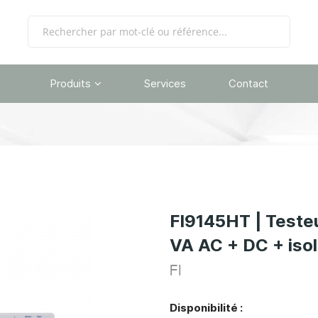
Produits
Services
Contact
FI9145HT | Testeu
VA AC + DC + isol
FI
Disponibilité :