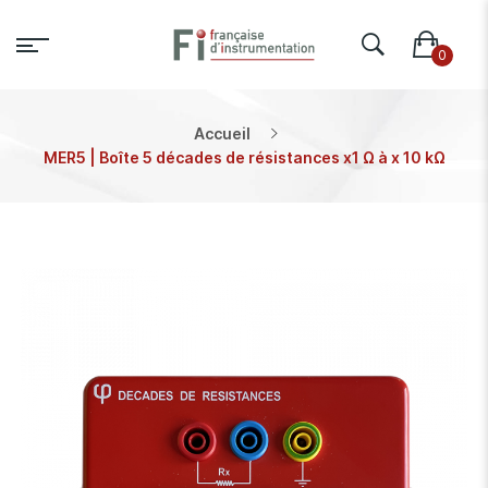
Accueil
MER5 | Boîte 5 décades de résistances x1 Ω à x 10 kΩ
Skip
to
the
end
of
the
images
gallery