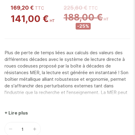
169,20 €
225,60 €
188,00 €
141,00 €
-25%
Plus de perte de temps liées aux calculs des valeurs des
différentes décades avec le système de lecture directe à
roues codeuses proposé par la boîte à décades de
résistances MER, la lecture est générée en instantané ! Son
boîtier métallique alliant robustesse et ergonomie, permet
de s'affranchir des perturbations externes tant dans
l'industrie que la recherche et l'enseignement. La MER peut
être utilisée pour simuler le comportement d'un circuit, afin
d'augmenter ou diminuer son impédance, mais également
pour dimensionner une valeur de résistance afin qu'elle soit
+ Lire plus
le plus adaptée possible au circuit électrique.