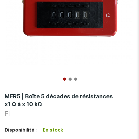
Skip
to
MER5 | Boîte 5 décades de résistances
the
x1 Ω à x 10 kΩ
beginning
of
FI
the
images
Disponibilité :
En stock
gallery