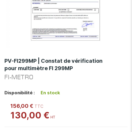
Skip
to
PV-FI299MP | Constat de vérification
the
pour multimètre FI 299MP
beginning
of
FI-METRO
the
images
Disponibilité :
En stock
gallery
156,00 €
130,00 €